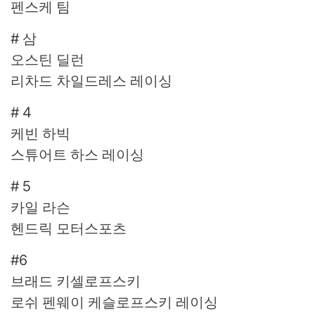
펜스케 팀
# 삼
오스틴 딜런
리차드 차일드레스 레이싱
# 4
케빈 하빅
스튜어트 하스 레이싱
# 5
카일 라슨
헨드릭 모터스포츠
#6
브래드 키셀로프스키
로쉬 펜웨이 케슬로프스키 레이싱