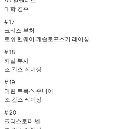
AJ 알멘디르
대학 경주
# 17
크리스 부처
로쉬 펜웨이 케슬로프스키 레이싱
# 18
카일 부시
조 깁스 레이싱
# 19
마틴 트룩스 주니어
조 깁스 레이싱
# 20
크리스토퍼 벨