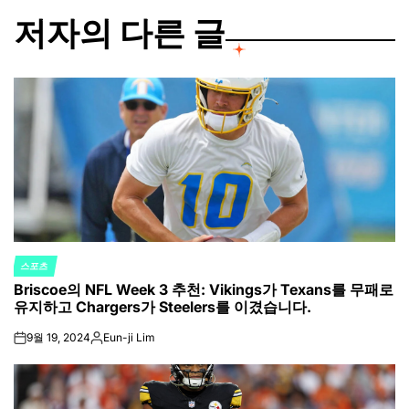
저자의 다른 글
스포츠
POSTED
Briscoe의 NFL Week 3 추천: Vikings가 Texans를 무패로
IN
유지하고 Chargers가 Steelers를 이겼습니다.
9월 19, 2024
Eun-ji Lim
on
Posted
by