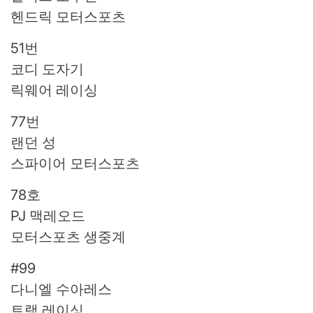
헨드릭 모터스포츠
51번
코디 도자기
릭웨어 레이싱
77번
랜던 성
스파이어 모터스포츠
78호
PJ 맥레오드
모터스포츠 생중계
#99
다니엘 수아레스
트랙 레이싱