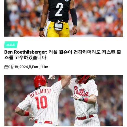
스포츠
POSTED
Ben Roethlisberger: 러셀 윌슨이 건강하더라도 저스틴 필
IN
즈를 고수하겠습니다
9월 18, 2024
Eun-ji Lim
on
Posted
by