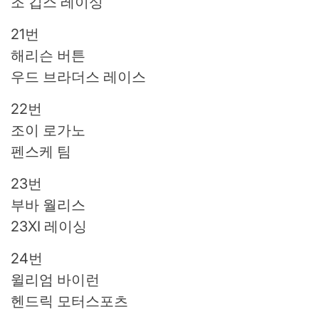
조 깁스 레이싱
21번
해리슨 버튼
우드 브라더스 레이스
22번
조이 로가노
펜스케 팀
23번
부바 월리스
23XI 레이싱
24번
윌리엄 바이런
헨드릭 모터스포츠