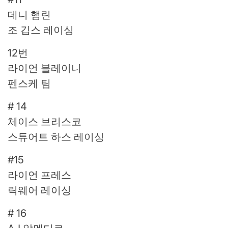
데니 햄린
조 깁스 레이싱
12번
라이언 블레이니
펜스케 팀
# 14
체이스 브리스코
스튜어트 하스 레이싱
#15
라이언 프레스
릭웨어 레이싱
# 16