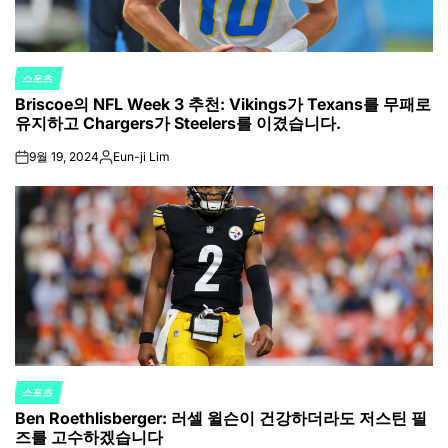
스포츠
POSTED
Briscoe의 NFL Week 3 추천: Vikings가 Texans를 무패로
IN
유지하고 Chargers가 Steelers를 이겼습니다.
9월 19, 2024
Eun-ji Lim
on
Posted
by
스포츠
POSTED
Ben Roethlisberger: 러셀 윌슨이 건강하더라도 저스틴 필
IN
즈를 고수하겠습니다