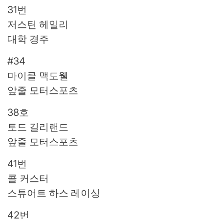
31번
저스틴 헤일리
대학 경주
#34
마이클 맥도웰
앞줄 모터스포츠
38호
토드 길리랜드
앞줄 모터스포츠
41번
콜 커스터
스튜어트 하스 레이싱
42번