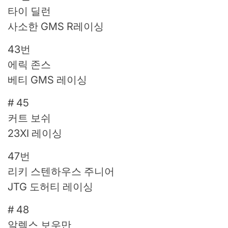
타이 딜런
사소한 GMS R레이싱
43번
에릭 존스
베티 GMS 레이싱
# 45
커트 보쉬
23XI 레이싱
47번
리키 스텐하우스 주니어
JTG 도허티 레이싱
# 48
알렉스 보우만