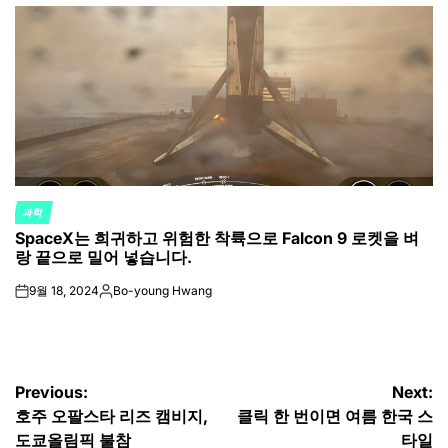
by
과학
POSTED
SpaceX는 희귀하고 위험한 착륙으로 Falcon 9 로켓을 벼
IN
랑 끝으로 밀어 넣습니다.
9월 18, 2024
Bo-young Hwang
on
Posted
by
글
Previous:
Next:
호주 오팔스타 리즈 캠비지,
클릭 한 번이면 여름 한국 스
탐
도쿄올림픽 불참
타일