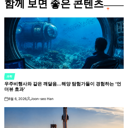
함께 보면 좋은 콘텐츠
과학
POSTED
우주비행사와 같은 깨달음…해양 탐험가들이 경험하는 ‘언
IN
더뷰 효과’
8월 6, 2026
Joon-seo Han
on
Posted
by