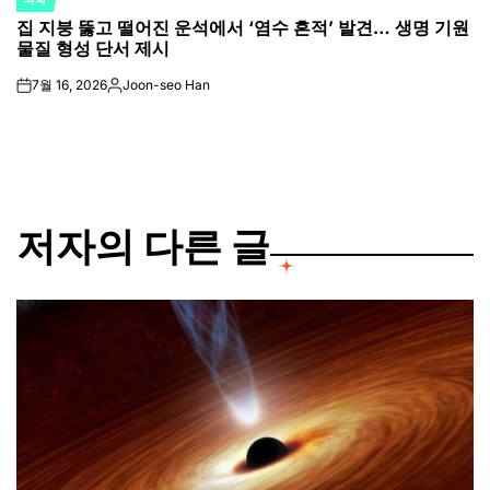
POSTED
집 지붕 뚫고 떨어진 운석에서 ‘염수 흔적’ 발견… 생명 기원
IN
물질 형성 단서 제시
7월 16, 2026
Joon-seo Han
on
Posted
by
저자의 다른 글