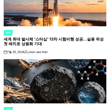
과학
POSTED
세계 최대 발사체 ‘스타십’ 13차 시험비행 성공…실용 위성
IN
첫 배치로 상용화 기대
7월 25, 2026
Joon-seo Han
on
Posted
by
과학