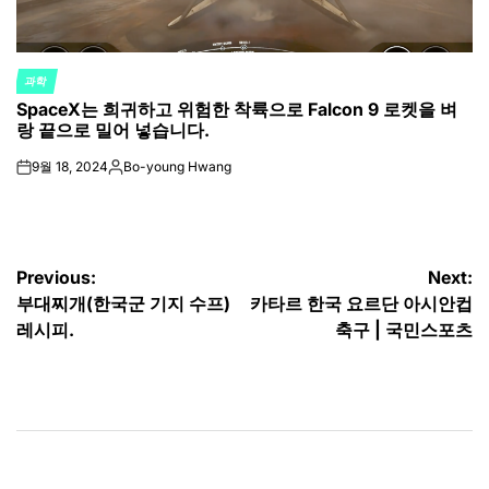
과학
POSTED
SpaceX는 희귀하고 위험한 착륙으로 Falcon 9 로켓을 벼
IN
랑 끝으로 밀어 넣습니다.
9월 18, 2024
Bo-young Hwang
on
Posted
by
글
Previous:
Next:
부대찌개(한국군 기지 수프)
카타르 한국 요르단 아시안컵
탐
레시피.
축구 | 국민스포츠
색