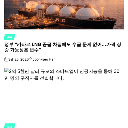
경제
POSTED
정부 “카타르 LNG 공급 차질에도 수급 문제 없어…가격 상
IN
승 가능성은 변수”
3월 25, 2026
Joon-seo Han
on
Posted
by
경제