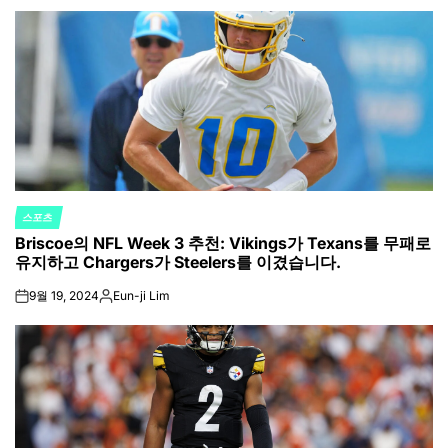
스포츠
POSTED
Briscoe의 NFL Week 3 추천: Vikings가 Texans를 무패로
IN
유지하고 Chargers가 Steelers를 이겼습니다.
9월 19, 2024
Eun-ji Lim
on
Posted
by