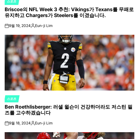
스포츠
POSTED
Briscoe의 NFL Week 3 추천: Vikings가 Texans를 무패로
IN
유지하고 Chargers가 Steelers를 이겼습니다.
9월 19, 2024
Eun-ji Lim
on
Posted
by
스포츠
POSTED
Ben Roethlisberger: 러셀 윌슨이 건강하더라도 저스틴 필
IN
즈를 고수하겠습니다
9월 18, 2024
Eun-ji Lim
on
Posted
by