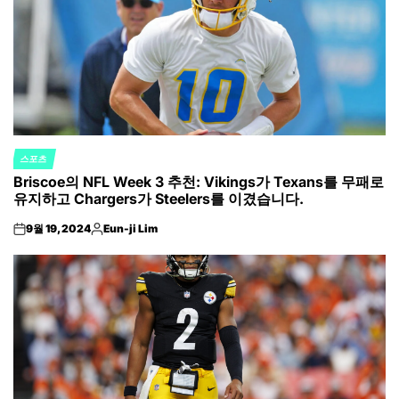
스포츠
POSTED
Briscoe의 NFL Week 3 추천: Vikings가 Texans를 무패로
IN
유지하고 Chargers가 Steelers를 이겼습니다.
9월 19, 2024
Eun-ji Lim
on
Posted
by