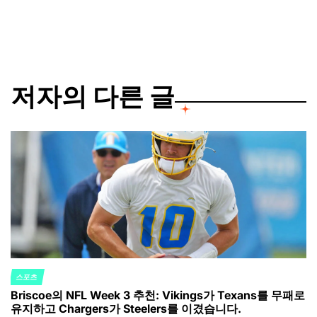
by
저자의 다른 글
스포츠
POSTED
Briscoe의 NFL Week 3 추천: Vikings가 Texans를 무패로
IN
유지하고 Chargers가 Steelers를 이겼습니다.