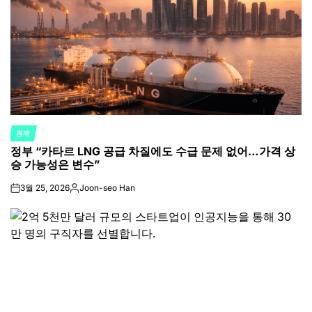
경제
POSTED
정부 “카타르 LNG 공급 차질에도 수급 문제 없어…가격 상
IN
승 가능성은 변수”
3월 25, 2026
Joon-seo Han
on
Posted
by