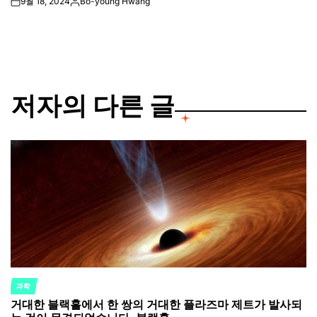
9월 18, 2024
Bo-young Hwang
on
Posted
by
저자의 다른 글
과학
POSTED
거대한 블랙홀에서 한 쌍의 거대한 플라즈마 제트가 발사되
IN