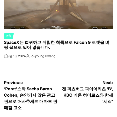
과학
POSTED
SpaceX는 희귀하고 위험한 착륙으로 Falcon 9 로켓을 벼
IN
랑 끝으로 밀어 넣습니다.
9월 18, 2024
Bo-young Hwang
on
Posted
by
글
Previous:
Next:
‘Porat’스타 Sacha Baron
전 피츠버그 파이어리츠 ‘B’,
탐
Cohen, 승인되지 않은 광고
KBO 키움 히어로즈와 함께
색
판으로 매사추세츠 대마초 판
‘시작’
매점 고소