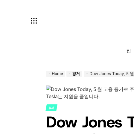
Skip
to
content
집
Home
경제
Dow Jones Today, 5 월 고
경제
POSTED
Dow Jones 
IN