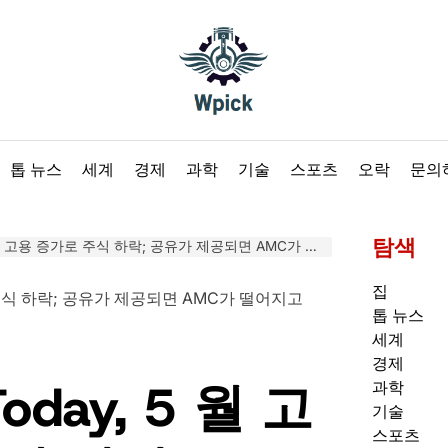
Wpick
톱 뉴스
세계
경제
과학
기술
스포츠
오락
문의
탐색
용 증가로 주식 하락; 공유가 제공되면 AMC가 떨어지고 Tesla는 지원을 줄입니다.
집
톱 뉴스
세계
경제
Today, 5 월 고
과학
기술
스포츠