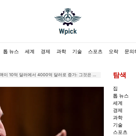
Wpick
톱 뉴스
세계
경제
과학
기술
스포츠
오락
문의
탐색
10억 달러에서 4000억 달러로 증가: 그것은 무엇이며 그 배후는 누구입니까?
집
톱 뉴스
세계
경제
과학
기술
스포츠