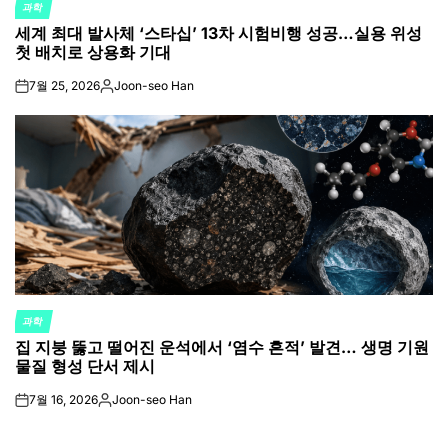
과학
POSTED
세계 최대 발사체 ‘스타십’ 13차 시험비행 성공…실용 위성
IN
첫 배치로 상용화 기대
7월 25, 2026
Joon-seo Han
on
Posted
by
과학
POSTED
집 지붕 뚫고 떨어진 운석에서 ‘염수 흔적’ 발견… 생명 기원
IN
물질 형성 단서 제시
7월 16, 2026
Joon-seo Han
on
Posted
by