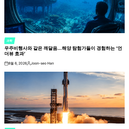
과학
POSTED
우주비행사와 같은 깨달음…해양 탐험가들이 경험하는 ‘언
IN
더뷰 효과’
8월 6, 2026
Joon-seo Han
on
Posted
by