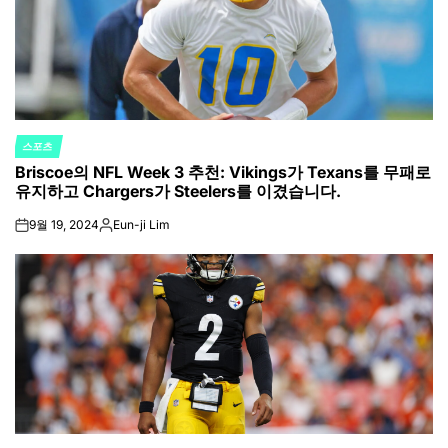
스포츠
POSTED
Briscoe의 NFL Week 3 추천: Vikings가 Texans를 무패로
IN
유지하고 Chargers가 Steelers를 이겼습니다.
9월 19, 2024
Eun-ji Lim
on
Posted
by