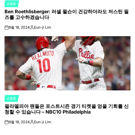
스포츠
POSTED
Ben Roethlisberger: 러셀 윌슨이 건강하더라도 저스틴 필
IN
즈를 고수하겠습니다
9월 18, 2024
Eun-ji Lim
on
Posted
by
스포츠
POSTED
필라델피아 팬들은 포스트시즌 경기 티켓을 얻을 기회를 신
IN
청할 수 있습니다 – NBC10 Philadelphia
9월 18, 2024
Eun-ji Lim
on
Posted
by