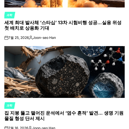
과학
POSTED
세계 최대 발사체 ‘스타십’ 13차 시험비행 성공…실용 위성
IN
첫 배치로 상용화 기대
7월 25, 2026
Joon-seo Han
on
Posted
by
과학
POSTED
집 지붕 뚫고 떨어진 운석에서 ‘염수 흔적’ 발견… 생명 기원
IN
물질 형성 단서 제시
7월 16, 2026
Joon-seo Han