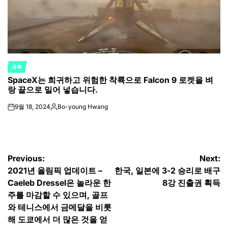
과학
POSTED
SpaceX는 희귀하고 위험한 착륙으로 Falcon 9 로켓을 벼
IN
랑 끝으로 밀어 넣습니다.
9월 18, 2024
Bo-young Hwang
on
Posted
by
글
Previous:
Next:
2021년 올림픽 업데이트 –
한국, 일본에 3-2 승리로 배구
탐
Caeleb Dressel은 놀라운 한
8강 진출권 획득
색
주를 마감할 수 있으며, 골프
와 테니스에서 금메달을 비롯
해 도쿄에서 더 많은 것을 얻