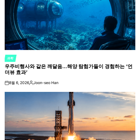
과학
POSTED
우주비행사와 같은 깨달음…해양 탐험가들이 경험하는 ‘언
IN
더뷰 효과’
8월 6, 2026
Joon-seo Han
on
Posted
by