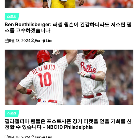
스포츠
POSTED
Ben Roethlisberger: 러셀 윌슨이 건강하더라도 저스틴 필
IN
즈를 고수하겠습니다
9월 18, 2024
Eun-ji Lim
on
Posted
by
스포츠
POSTED
필라델피아 팬들은 포스트시즌 경기 티켓을 얻을 기회를 신
IN
청할 수 있습니다 – NBC10 Philadelphia
9월 18, 2024
Eun-ji Lim