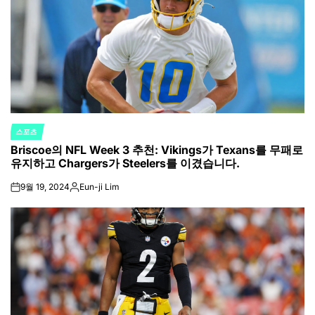
스포츠
POSTED
Briscoe의 NFL Week 3 추천: Vikings가 Texans를 무패로
IN
유지하고 Chargers가 Steelers를 이겼습니다.
9월 19, 2024
Eun-ji Lim
on
Posted
by