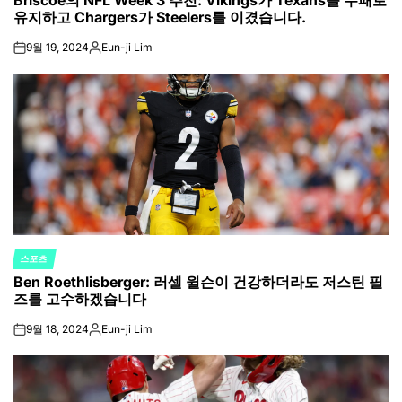
Briscoe의 NFL Week 3 추천: Vikings가 Texans를 무패로
유지하고 Chargers가 Steelers를 이겼습니다.
9월 19, 2024
Eun-ji Lim
on
Posted
by
스포츠
POSTED
Ben Roethlisberger: 러셀 윌슨이 건강하더라도 저스틴 필
IN
즈를 고수하겠습니다
9월 18, 2024
Eun-ji Lim
on
Posted
by