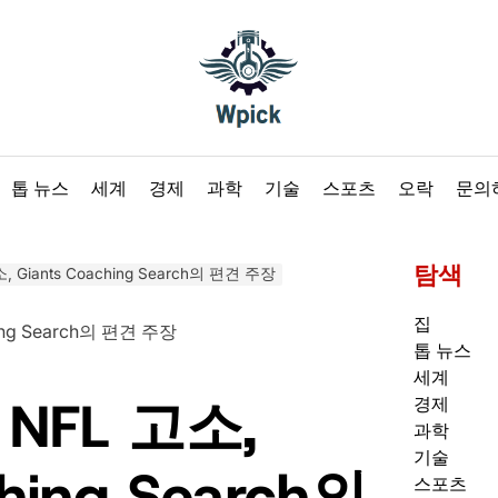
Wpick
톱 뉴스
세계
경제
과학
기술
스포츠
오락
문의
탐색
 고소, Giants Coaching Search의 편견 주장
집
톱 뉴스
세계
s, NFL 고소,
경제
과학
기술
ching Search의
스포츠