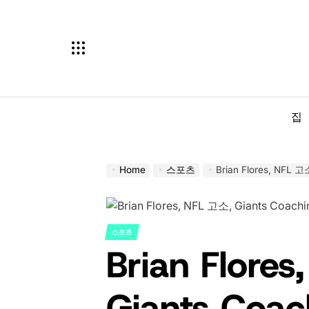
Skip
to
content
집
Home
스포츠
Brian Flores, NFL
스포츠
POSTED
Brian Flore
IN
Giants Coa