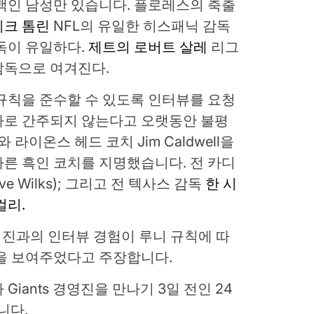
백인 남성만 있습니다. 플로레스의 축출
이크 톰린
NFL의 유일한 히스패닉 감독
독이 유일하다.
제트의 로버트 살레
리그
감독으로 여겨진다.
규칙을 준수할 수 있도록 인터뷰를 요청
자로 간주되지 않는다고 오랫동안 불평
s와 라이온스 헤드 코치 Jim Caldwell을
른 흑인 코치를 지명했습니다. 전 카디
 Wilks); 그리고 전 텍사스 감독
한 시
컬리.
경영진과의 인터뷰 경험이 루니 규칙에 따
식을 보여주었다고 주장합니다.
 Giants 경영진을 만나기 3일 전인 24
습니다.