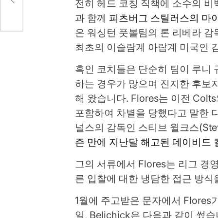
전히 헤드 코칭 직책에 소수의 비
과 함께
피츠버그 스틸러스의 마
은 워싱턴 풋볼팀의 론 리베라 감
최초의 이슬람계 아랍계 미국인 
흑인 코치들은 단순히 팀이 루니 
하는 경우가 많으며 진지한 후보
해 왔습니다. Flores는 이전 Colt
포함하여 차별을 당했다고 말한 다
널스의 감독인 스티브 윌크스(Steve
즌 만에 지난달 해고된 데이비드 
그의 서류에서 Flores는 리그 
른 입찰에 대한 냉담한 접근 방
1월에 주고받은 문자에서 Flores가
일, Belichick은 다음과 같이 썼