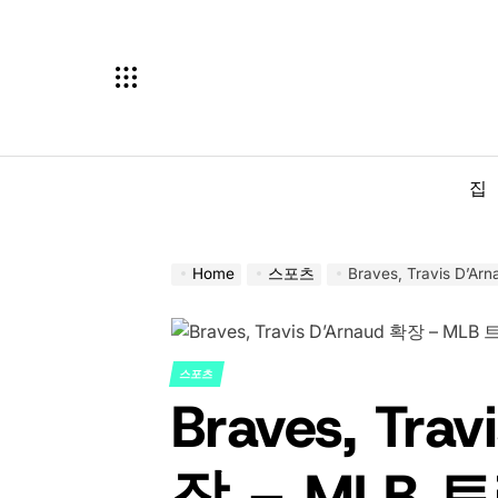
Skip
to
content
집
Home
스포츠
Braves, Travis D
스포츠
POSTED
Braves, Tra
IN
장 – MLB