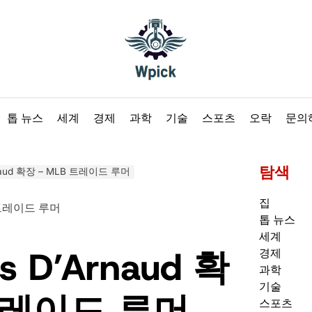
Wpick
톱 뉴스
세계
경제
과학
기술
스포츠
오락
문의
탐색
’Arnaud 확장 – MLB 트레이드 루머
집
톱 뉴스
세계
vis D’Arnaud 확
경제
과학
기술
 트레이드 루머
스포츠