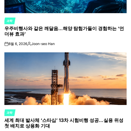
과학
POSTED
우주비행사와 같은 깨달음…해양 탐험가들이 경험하는 ‘언
IN
더뷰 효과’
8월 6, 2026
Joon-seo Han
on
Posted
by
과학
POSTED
세계 최대 발사체 ‘스타십’ 13차 시험비행 성공…실용 위성
IN
첫 배치로 상용화 기대