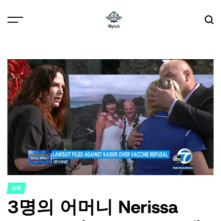
Skip
to
content
Wpick
과학
POSTED
3명의 어머니 Nerissa
IN