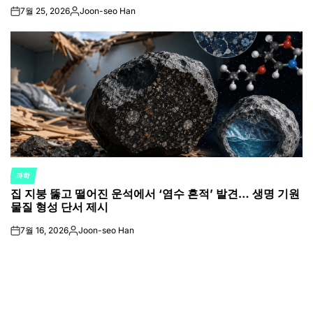
7월 25, 2026
Joon-seo Han
on
Posted
by
과학
POSTED
집 지붕 뚫고 떨어진 운석에서 ‘염수 흔적’ 발견… 생명 기원
IN
물질 형성 단서 제시
7월 16, 2026
Joon-seo Han
on
Posted
by