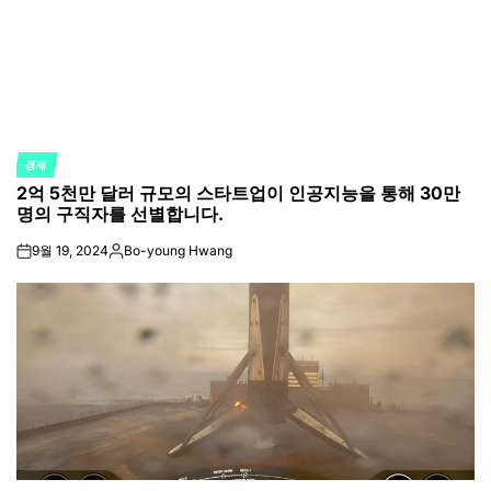
경제
POSTED
2억 5천만 달러 규모의 스타트업이 인공지능을 통해 30만
IN
명의 구직자를 선별합니다.
9월 19, 2024
Bo-young Hwang
on
Posted
by