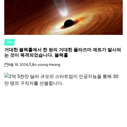
과학
POSTED
거대한 블랙홀에서 한 쌍의 거대한 플라즈마 제트가 발사되
IN
는 것이 목격되었습니다. 블랙홀
9월 19, 2024
Bo-young Hwang
on
Posted
by