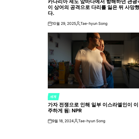
카나리아 제도 앞바다에서 항해하던 관광
IN
이 상어의 공격으로 다리를 잃은 뒤 사망
다.
10월 29, 2025
Tae-hyun Song
on
Posted
by
세계
POSTED
가자 전쟁으로 인해 일부 이스라엘인이 이
IN
주하게 됨: NPR
9월 18, 2024
Tae-hyun Song
on
Posted
by