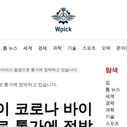
Wpick
톱 뉴스
세계
경제
과학
기술
스포츠
오락
문의
탐색
바이러스 발생으로 통가에 정박하고 있습니다.
집
톱 뉴스
세계
이 코로나 바이
경제
과학
기술
로 통가에 정박
스포츠