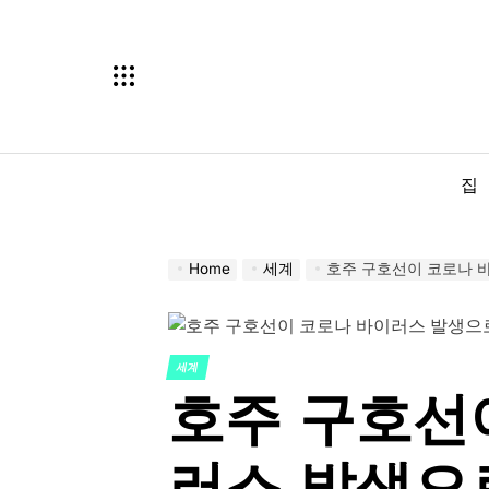
Skip
to
content
집
Home
세계
호주 구호선이 코로나 
세계
POSTED
호주 구호선
IN
러스 발생으