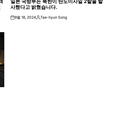
객
일본 국방부는 북한이 탄도미사일 2발을 발
IN
했
사했다고 밝혔습니다.
9월 18, 2024
Tae-hyun Song
on
Posted
by