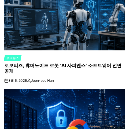
주요 뉴스
POSTED
로보티즈, 휴머노이드 로봇 ‘AI 사피엔스’ 소프트웨어 전면
IN
공개
8월 6, 2026
Joon-seo Han
on
Posted
by