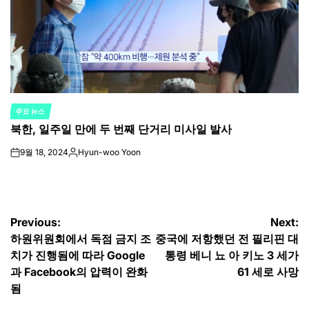
주요 뉴스
POSTED
북한, 일주일 만에 두 번째 단거리 미사일 발사
IN
9월 18, 2024
Hyun-woo Yoon
on
Posted
by
글
Previous:
Next:
하원위원회에서 독점 금지 조
중국에 저항했던 전 필리핀 대
탐
치가 진행됨에 따라 Google
통령 베니 뇨 아 키노 3 세가
색
과 Facebook의 압력이 완화
61 세로 사망
됨