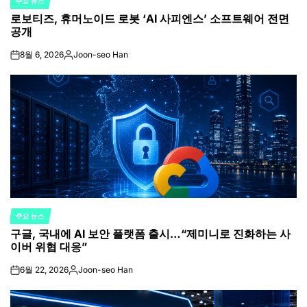
주요 뉴스
POSTED
로보티즈, 휴머노이드 로봇 ‘AI 사피엔스’ 소프트웨어 전면
IN
공개
8월 6, 2026
Joon-seo Han
on
Posted
by
주요 뉴스
POSTED
구글, 국내에 AI 보안 플랫폼 출시…“제미니로 진화하는 사
IN
이버 위협 대응”
6월 22, 2026
Joon-seo Han
on
Posted
by