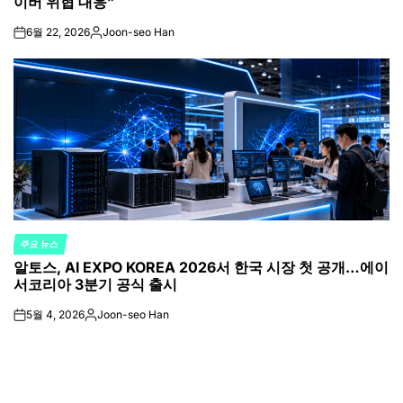
이버 위협 대응”
6월 22, 2026
Joon-seo Han
on
Posted
by
주요 뉴스
POSTED
알토스, AI EXPO KOREA 2026서 한국 시장 첫 공개…에이
IN
서코리아 3분기 공식 출시
5월 4, 2026
Joon-seo Han
on
Posted
by