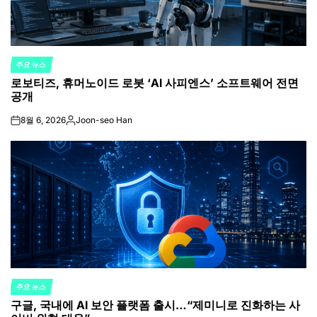
주요 뉴스
POSTED
로보티즈, 휴머노이드 로봇 ‘AI 사피엔스’ 소프트웨어 전면
IN
공개
8월 6, 2026
Joon-seo Han
on
Posted
by
주요 뉴스
POSTED
구글, 국내에 AI 보안 플랫폼 출시…“제미니로 진화하는 사
IN