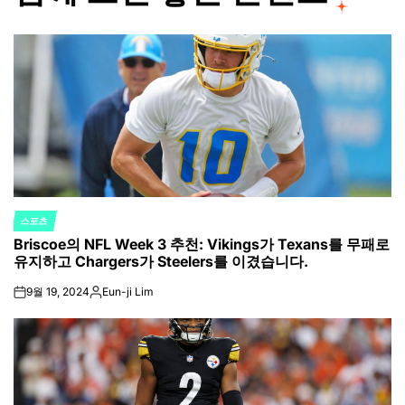
스포츠
POSTED
Briscoe의 NFL Week 3 추천: Vikings가 Texans를 무패로
IN
유지하고 Chargers가 Steelers를 이겼습니다.
9월 19, 2024
Eun-ji Lim
on
Posted
by