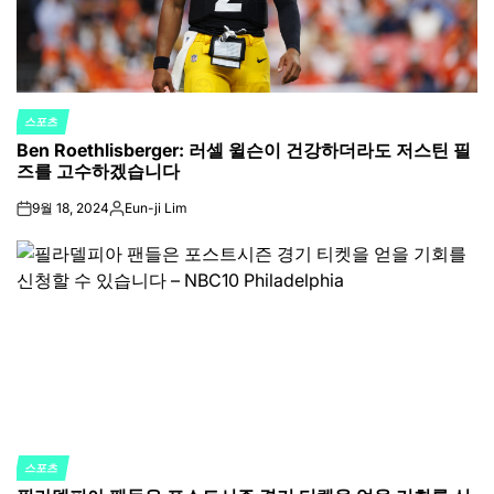
스포츠
POSTED
Ben Roethlisberger: 러셀 윌슨이 건강하더라도 저스틴 필
IN
즈를 고수하겠습니다
9월 18, 2024
Eun-ji Lim
on
Posted
by
스포츠
POSTED