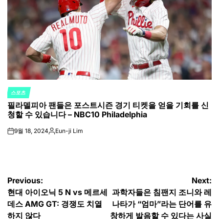
스포츠
POSTED
필라델피아 팬들은 포스트시즌 경기 티켓을 얻을 기회를 신
IN
청할 수 있습니다 – NBC10 Philadelphia
9월 18, 2024
Eun-ji Lim
on
Posted
by
글
Previous:
Next:
현대 아이오닉 5 N vs 메르세
과학자들은 침팬지 조니와 레
탐
데스 AMG GT: 경쟁도 치열
나타가 “엄마”라는 단어를 유
하지 않다
창하게 발음할 수 있다는 사실