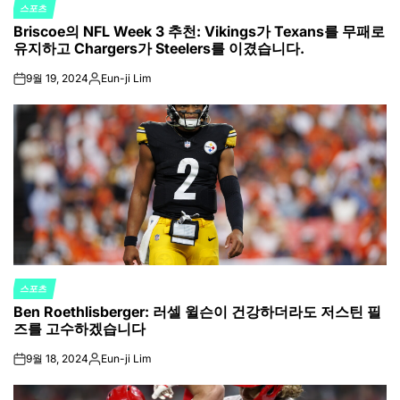
스포츠
POSTED
Briscoe의 NFL Week 3 추천: Vikings가 Texans를 무패로
IN
유지하고 Chargers가 Steelers를 이겼습니다.
9월 19, 2024
Eun-ji Lim
on
Posted
by
스포츠
POSTED
Ben Roethlisberger: 러셀 윌슨이 건강하더라도 저스틴 필
IN
즈를 고수하겠습니다
9월 18, 2024
Eun-ji Lim
on
Posted
by