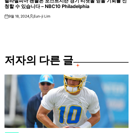
필라델피아 팬들은 포스트시즌 경기 티켓을 얻을 기회를 신
IN
청할 수 있습니다 – NBC10 Philadelphia
9월 18, 2024
Eun-ji Lim
on
Posted
by
저자의 다른 글