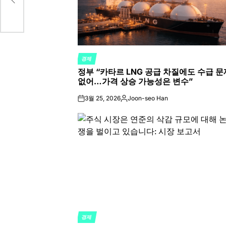
경제
POSTED
정부 “카타르 LNG 공급 차질에도 수급 문
IN
없어…가격 상승 가능성은 변수”
3월 25, 2026
Joon-seo Han
on
Posted
by
경제
POSTED