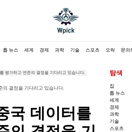
Wpick
톱 뉴스
세계
경제
과학
기술
스포츠
오락
문의
탐색
를 평가하고 연준의 결정을 기다리고 있습니다.
집
톱 뉴스
세계
중국 데이터를
경제
과학
기술
준의 결정을 기
스포츠