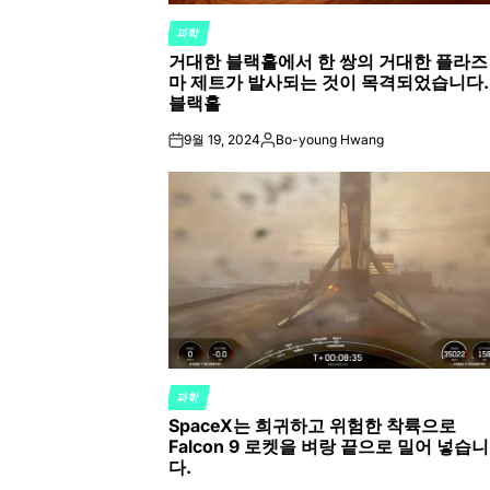
과학
POSTED
거대한 블랙홀에서 한 쌍의 거대한 플라즈
IN
마 제트가 발사되는 것이 목격되었습니다.
블랙홀
9월 19, 2024
Bo-young Hwang
on
Posted
by
과학
POSTED
SpaceX는 희귀하고 위험한 착륙으로
IN
Falcon 9 로켓을 벼랑 끝으로 밀어 넣습니
다.