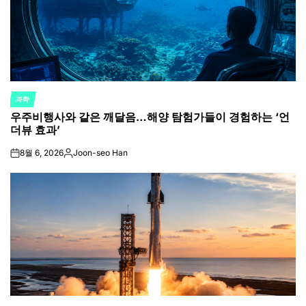
과학
POSTED
우주비행사와 같은 깨달음…해양 탐험가들이 경험하는 ‘언
IN
더뷰 효과’
8월 6, 2026
Joon-seo Han
on
Posted
by