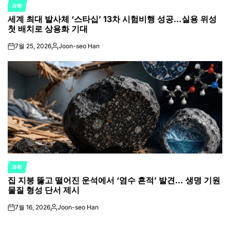
과학
POSTED
세계 최대 발사체 ‘스타십’ 13차 시험비행 성공…실용 위성
IN
첫 배치로 상용화 기대
7월 25, 2026
Joon-seo Han
on
Posted
by
과학
POSTED
집 지붕 뚫고 떨어진 운석에서 ‘염수 흔적’ 발견… 생명 기원
IN
물질 형성 단서 제시
7월 16, 2026
Joon-seo Han
on
Posted
by