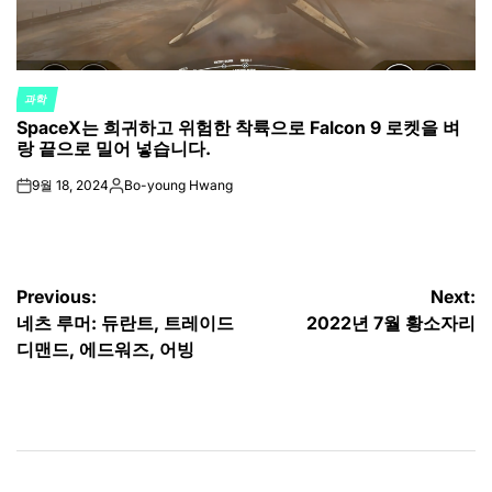
과학
POSTED
SpaceX는 희귀하고 위험한 착륙으로 Falcon 9 로켓을 벼
IN
랑 끝으로 밀어 넣습니다.
9월 18, 2024
Bo-young Hwang
on
Posted
by
글
Previous:
Next:
네츠 루머: 듀란트, 트레이드
2022년 7월 황소자리
탐
디맨드, 에드워즈, 어빙
색