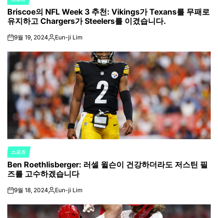
POSTED
Briscoe의 NFL Week 3 추천: Vikings가 Texans를 무패로
IN
유지하고 Chargers가 Steelers를 이겼습니다.
9월 19, 2024
Eun-ji Lim
on
Posted
by
스포츠
POSTED
Ben Roethlisberger: 러셀 윌슨이 건강하더라도 저스틴 필
IN
즈를 고수하겠습니다
9월 18, 2024
Eun-ji Lim
on
Posted
by