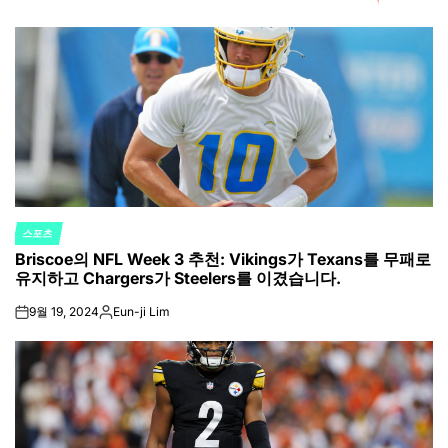
스포츠
POSTED
Briscoe의 NFL Week 3 추천: Vikings가 Texans를 무패로
IN
유지하고 Chargers가 Steelers를 이겼습니다.
9월 19, 2024
Eun-ji Lim
on
Posted
by