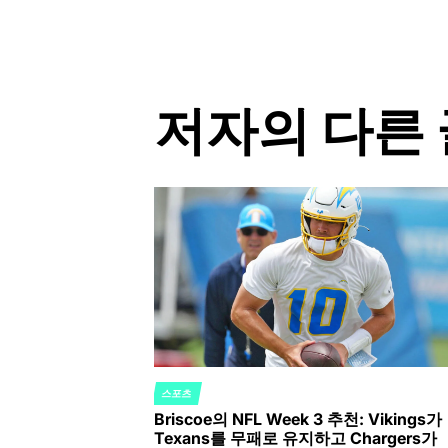
by
저자의 다른 
스포츠
POSTED
Briscoe의 NFL Week 3 추천: Vikings가
IN
Texans를 무패로 유지하고 Chargers가