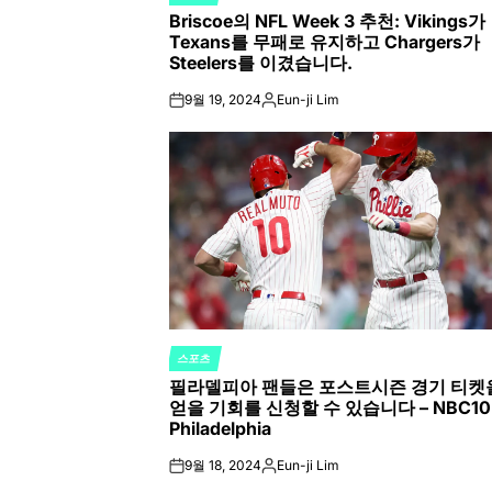
POSTED
Briscoe의 NFL Week 3 추천: Vikings가
IN
Texans를 무패로 유지하고 Chargers가
Steelers를 이겼습니다.
9월 19, 2024
Eun-ji Lim
on
Posted
by
스포츠
POSTED
필라델피아 팬들은 포스트시즌 경기 티켓
IN
얻을 기회를 신청할 수 있습니다 – NBC10
Philadelphia
9월 18, 2024
Eun-ji Lim
on
Posted