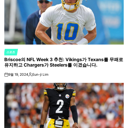
스포츠
POSTED
Briscoe의 NFL Week 3 추천: Vikings가 Texans를 무패로
IN
유지하고 Chargers가 Steelers를 이겼습니다.
9월 19, 2024
Eun-ji Lim
on
Posted
by