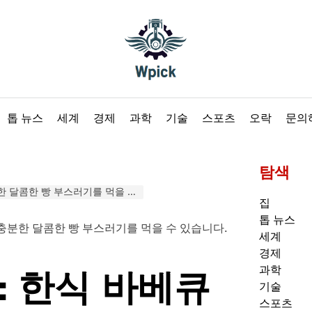
Wpick
톱 뉴스
세계
경제
과학
기술
스포츠
오락
문의
탐색
한 빵 부스러기를 먹을 수 있습니다.
집
톱 뉴스
세계
경제
과학
: 한식 바베큐
기술
스포츠