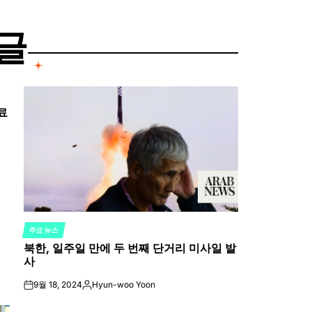
글
료
주요 뉴스
POSTED
북한, 일주일 만에 두 번째 단거리 미사일 발
IN
사
9월 18, 2024
Hyun-woo Yoon
on
Posted
by