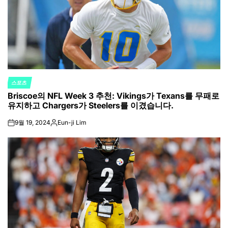
스포츠
POSTED
Briscoe의 NFL Week 3 추천: Vikings가 Texans를 무패로
IN
유지하고 Chargers가 Steelers를 이겼습니다.
9월 19, 2024
Eun-ji Lim
on
Posted
by