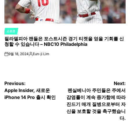
스포츠
POSTED
필라델피아 팬들은 포스트시즌 경기 티켓을 얻을 기회를 신
IN
청할 수 있습니다 – NBC10 Philadelphia
9월 18, 2024
Eun-ji Lim
on
Posted
by
글
Previous:
Next:
Apple Insider, 새로운
펜실베니아 주민들은 주에서
탐
iPhone 14 Pro 출시 확인
감염률이 계속 증가함에 따라
색
진드기 매개 질병으로부터 자
신을 보호할 것을 촉구했습니
다.