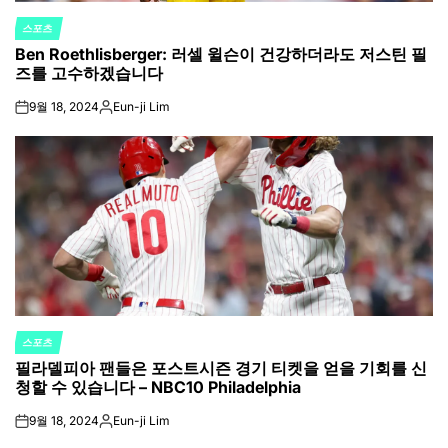
스포츠
POSTED
Ben Roethlisberger: 러셀 윌슨이 건강하더라도 저스틴 필
IN
즈를 고수하겠습니다
9월 18, 2024
Eun-ji Lim
on
Posted
by
스포츠
POSTED
필라델피아 팬들은 포스트시즌 경기 티켓을 얻을 기회를 신
IN
청할 수 있습니다 – NBC10 Philadelphia
9월 18, 2024
Eun-ji Lim
on
Posted
by