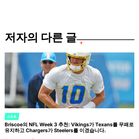
저자의 다른 글
스포츠
POSTED
Briscoe의 NFL Week 3 추천: Vikings가 Texans를 무패로
IN
유지하고 Chargers가 Steelers를 이겼습니다.