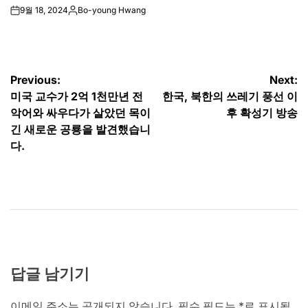
9월 18, 2024
Bo-young Hwang
on
Posted
by
글
Previous:
Next:
미국 교수가 2억 1천만년 전
한국, 북한의 쓰레기 풍선 이
탐
악어와 싸우다가 살았던 목이
후 확성기 방송
색
긴 새로운 공룡을 발견했습니
다.
답글 남기기
이메일 주소는 공개되지 않습니다.
필수 필드는
*
로 표시됩