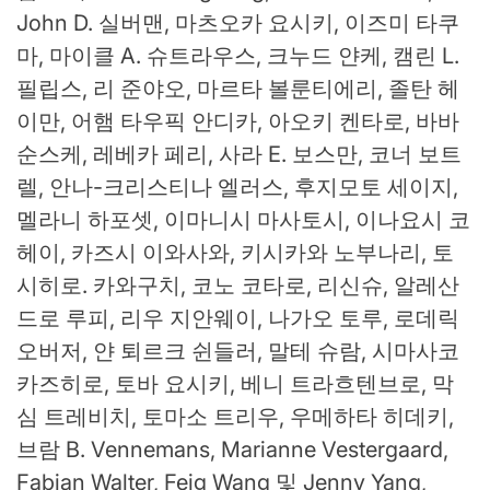
John D. 실버맨, 마츠오카 요시키, 이즈미 타쿠
마, 마이클 A. 슈트라우스, 크누드 얀케, 캠린 L.
필립스, 리 준야오, 마르타 볼룬티에리, 졸탄 헤
이만, 어햄 타우픽 안디카, 아오키 켄타로, 바바
순스케, 레베카 페리, 사라 E. 보스만, 코너 보트
렐, 안나-크리스티나 엘러스, 후지모토 세이지,
멜라니 하포셋, 이마니시 마사토시, 이나요시 코
헤이, 카즈시 이와사와, 키시카와 노부나리, 토
시히로. 카와구치, 코노 코타로, 리신슈, 알레산
드로 루피, 리우 지안웨이, 나가오 토루, 로데릭
오버저, 얀 퇴르크 쉰들러, 말테 슈람, 시마사코
카즈히로, 토바 요시키, 베니 트라흐텐브로, 막
심 트레비치, 토마소 트리우, 우메하타 히데키,
브람 B. Vennemans, Marianne Vestergaard,
Fabian Walter, Feig Wang 및 Jenny Yang,