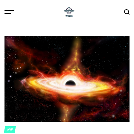
Skip
to
content
Wpick
과학
POSTED