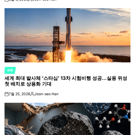
on
Posted
by
과학
POSTED
세계 최대 발사체 ‘스타십’ 13차 시험비행 성공…실용 위성
IN
첫 배치로 상용화 기대
7월 25, 2026
Joon-seo Han
on
Posted
by