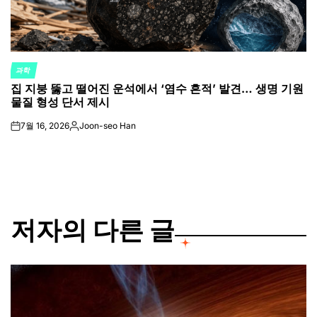
과학
POSTED
집 지붕 뚫고 떨어진 운석에서 ‘염수 흔적’ 발견… 생명 기원
IN
물질 형성 단서 제시
7월 16, 2026
Joon-seo Han
on
Posted
by
저자의 다른 글