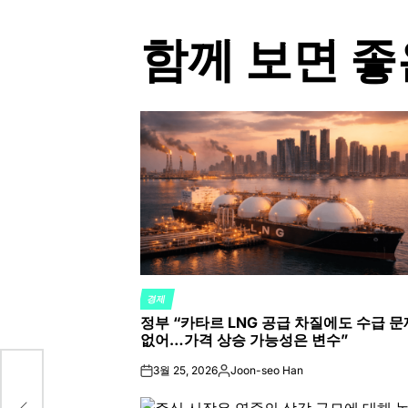
함께 보면 좋
경제
POSTED
정부 “카타르 LNG 공급 차질에도 수급 문
IN
없어…가격 상승 가능성은 변수”
3월 25, 2026
Joon-seo Han
on
Posted
e
by
 줍는