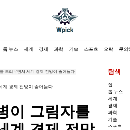
Wpick
톱 뉴스
세계
경제
과학
기술
스포츠
오락
문의
탐색
를 드리우면서 세계 경제 전망이 줄어들다
집
톱 뉴스
세계
병이 그림자를
경제
과학
기술
세계 경제 전망
스포츠