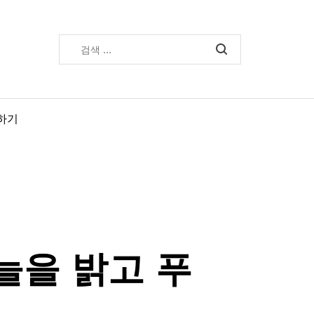
검
색:
하기
늘을 밝고 푸