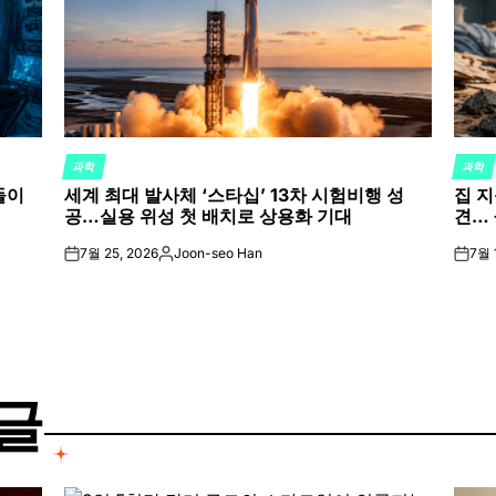
과학
과학
POSTED
POST
들이
세계 최대 발사체 ‘스타십’ 13차 시험비행 성
집 지
IN
IN
공…실용 위성 첫 배치로 상용화 기대
견… 
7월 25, 2026
Joon-seo Han
7월 
on
Posted
on
by
글