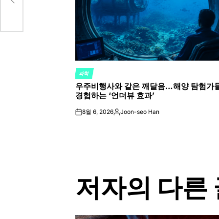
과학
POSTED
우주비행사와 같은 깨달음…해양 탐험가
IN
경험하는 ‘언더뷰 효과’
8월 6, 2026
Joon-seo Han
on
Posted
by
저자의 다른 