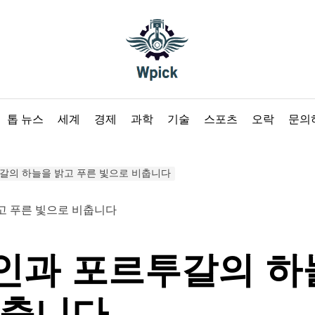
Wpick
톱 뉴스
세계
경제
과학
기술
스포츠
오락
문의
갈의 하늘을 밝고 푸른 빛으로 비춥니다
인과 포르투갈의 하
비춥니다