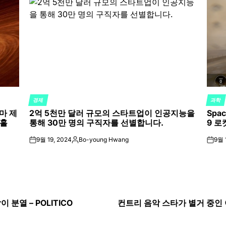
경제
과학
POSTED
POST
마 제
2억 5천만 달러 규모의 스타트업이 인공지능을
Spa
IN
IN
랙홀
통해 30만 명의 구직자를 선별합니다.
9 로
9월 19, 2024
Bo-young Hwang
9월 
on
Posted
on
by
분열 – POLITICO
컨트리 음악 스타가 별거 중인