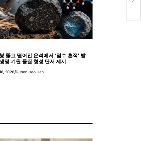
해 
ED
붕 뚫고 떨어진 운석에서 ‘염수 흔적’ 발
생명 기원 물질 형성 단서 제시
16, 2026
Joon-seo Han
Posted
by