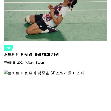
오락
POSTED
배드민턴 안세영, 8월 대회 기권
IN
9월 18, 2024
Na-ri Kwon
on
Posted
by