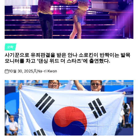
오락
POSTED
사기꾼으로 유죄판결을 받은 안나 소로킨이 반짝이는 발목
IN
모니터를 차고 ‘댄싱 위드 더 스타즈’에 출연했다.
10월 30, 2025
Na-ri Kwon
on
Posted
by