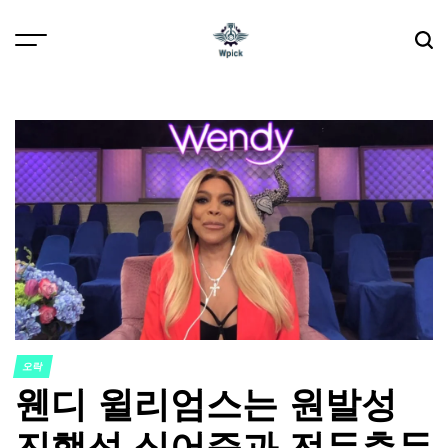
Skip
to
content
Wpick
오락
POSTED
웬디 윌리엄스는 원발성
IN
진행성 실어증과 전두측두