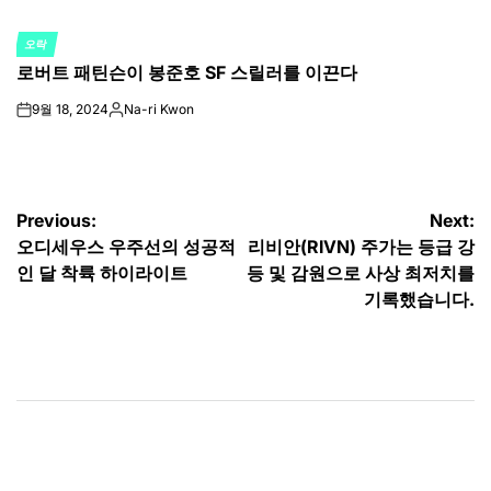
오락
POSTED
로버트 패틴슨이 봉준호 SF 스릴러를 이끈다
IN
9월 18, 2024
Na-ri Kwon
on
Posted
by
글
Previous:
Next:
오디세우스 우주선의 성공적
리비안(RIVN) 주가는 등급 강
탐
인 달 착륙 하이라이트
등 및 감원으로 사상 최저치를
색
기록했습니다.