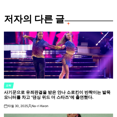
저자의 다른 글
오락
POSTED
사기꾼으로 유죄판결을 받은 안나 소로킨이 반짝이는 발목
IN
모니터를 차고 ‘댄싱 위드 더 스타즈’에 출연했다.
10월 30, 2025
Na-ri Kwon
on
Posted
by