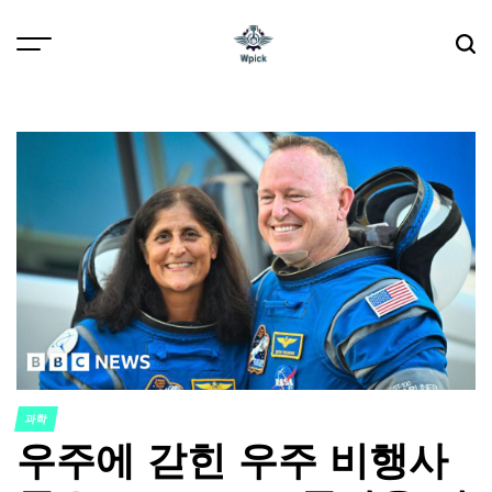
Skip
to
content
Wpick
과학
POSTED
우주에 갇힌 우주 비행사
IN