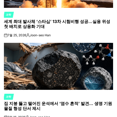
과학
POSTED
세계 최대 발사체 ‘스타십’ 13차 시험비행 성공…실용 위성
IN
첫 배치로 상용화 기대
7월 25, 2026
Joon-seo Han
on
Posted
by
과학
POSTED
집 지붕 뚫고 떨어진 운석에서 ‘염수 흔적’ 발견… 생명 기원
IN
물질 형성 단서 제시