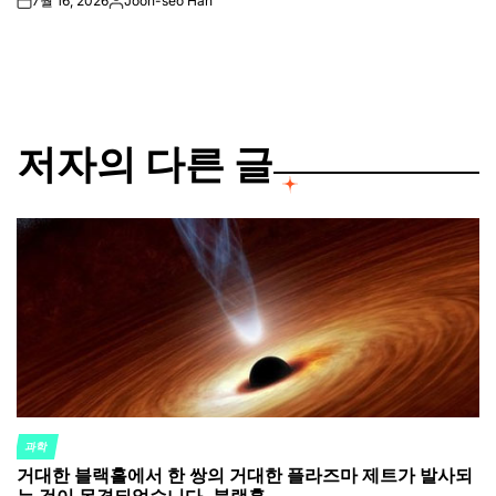
7월 16, 2026
Joon-seo Han
on
Posted
by
저자의 다른 글
과학
POSTED
거대한 블랙홀에서 한 쌍의 거대한 플라즈마 제트가 발사되
IN
는 것이 목격되었습니다. 블랙홀