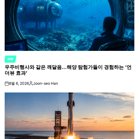
과학
POSTED
우주비행사와 같은 깨달음…해양 탐험가들이 경험하는 ‘언
IN
더뷰 효과’
8월 6, 2026
Joon-seo Han
on
Posted
by