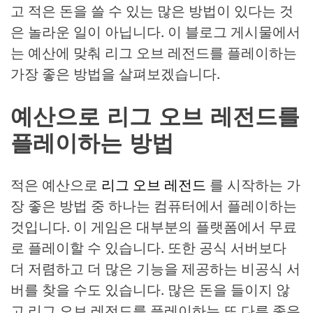
고 적은 돈을 쓸 수 있는 많은 방법이 있다는 것
은 놀라운 일이 아닙니다.
이 블로그 게시물에서
는 예산에 맞춰 리그 오브 레전드를 플레이하는
가장 좋은 방법을 살펴보겠습니다.
예산으로 리그 오브 레전드를
플레이하는 방법
적은 예산으로
리그 오브 레전드
를 시작하는 가
장 좋은 방법 중 하나는 컴퓨터에서 플레이하는
것입니다.
이 게임은 대부분의 플랫폼에서 무료
로 플레이할 수 있습니다.
또한 공식 서버보다
더 저렴하고 더 많은 기능을 제공하는 비공식 서
버를 찾을 수도 있습니다.
많은 돈을 들이지 않
고 리그 오브 레전드를 플레이하는 또 다른 좋은