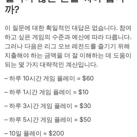
까?
이 질문에 대한 획일적인 대답은 없습니다.
참여
하고 싶은 게임의 수준과 예산에 따라 다릅니다.
그러나 다음은 리그 오브 레전드를 즐기기 위해
지출해야 하는 금액을 더 잘 이해하는 데 도움이
되는 몇 가지 대략적인 계산입니다.
– 하루 10시간 게임 플레이 = $60
– 하루 1시간 게임 플레이 = $10
– 하루 3시간 게임 플레이 = $30
– 하루 5시간 게임 플레이 = $50
– 10일 플레이 = $200