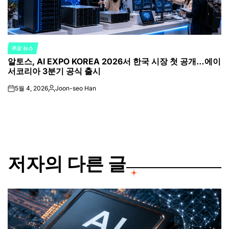
주요 뉴스
POSTED
알토스, AI EXPO KOREA 2026서 한국 시장 첫 공개…에이
IN
서코리아 3분기 공식 출시
5월 4, 2026
Joon-seo Han
on
Posted
by
저자의 다른 글