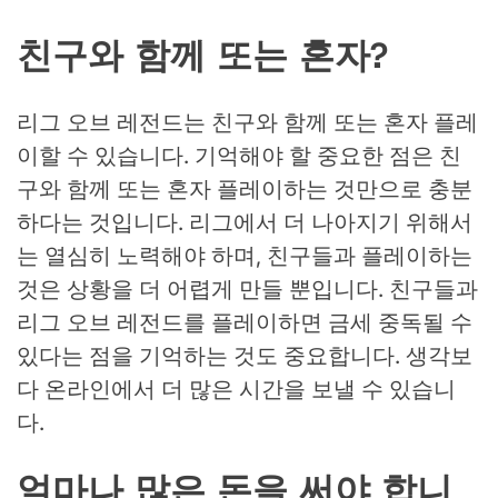
친구와 함께 또는 혼자?
리그 오브 레전드는 친구와 함께 또는 혼자 플레
이할 수 있습니다.
기억해야 할 중요한 점은 친
구와 함께 또는 혼자 플레이하는 것만으로 충분
하다는 것입니다.
리그에서 더 나아지기 위해서
는 열심히 노력해야 하며, 친구들과 플레이하는
것은 상황을 더 어렵게 만들 뿐입니다.
친구들과
리그 오브 레전드를 플레이하면 금세 중독될 수
있다는 점을 기억하는 것도 중요합니다.
생각보
다 온라인에서 더 많은 시간을 보낼 수 있습니
다.
얼마나 많은 돈을 써야 합니