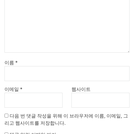
이름
*
이메일
*
웹사이트
다음 번 댓글 작성을 위해 이 브라우저에 이름, 이메일, 그
리고 웹사이트를 저장합니다.