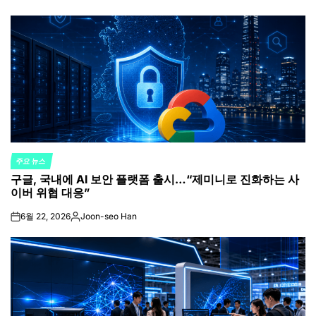
on
Posted
by
주요 뉴스
POSTED
구글, 국내에 AI 보안 플랫폼 출시…“제미니로 진화하는 사
IN
이버 위협 대응”
6월 22, 2026
Joon-seo Han
on
Posted
by