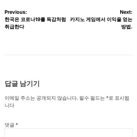
글
Previous:
Next:
한국은 코로나19를 독감처럼
카지노 게임에서 이익을 얻는
탐
취급한다
방법.
색
답글 남기기
이메일 주소는 공개되지 않습니다.
필수 필드는
*
로 표시됩
니다
댓글
*