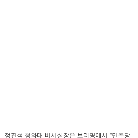
정진석 청와대 비서실장은 브리핑에서 “민주당