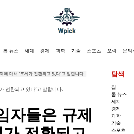
Wpick
톱 뉴스
세계
경제
과학
기술
스포츠
오락
문의
탐색
에 대해 ‘조세가 전환되고 있다’고 말합니다.
집
톱 뉴스
세계
임자들은 규제
경제
과학
기술
세가 전환되고
스포츠