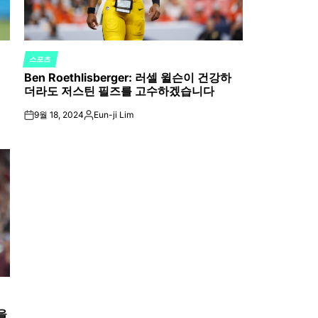
스포츠
POSTED
Ben Roethlisberger: 러셀 윌슨이 건강하
IN
더라도 저스틴 필즈를 고수하겠습니다
9월 18, 2024
Eun-ji Lim
on
Posted
by
을