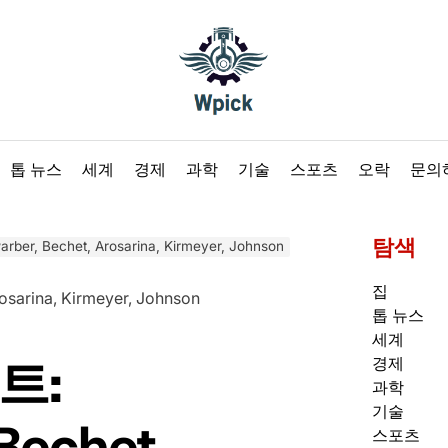
Wpick
톱 뉴스
세계
경제
과학
기술
스포츠
오락
문의
탐색
r, Bechet, Arosarina, Kirmeyer, Johnson
집
톱 뉴스
세계
트:
경제
과학
기술
Bechet,
스포츠