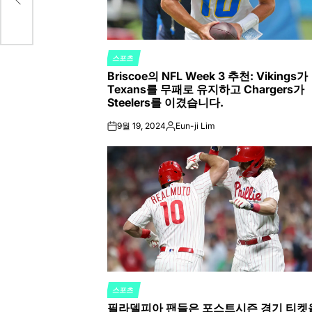
스포츠
POSTED
Briscoe의 NFL Week 3 추천: Vikings가
IN
Texans를 무패로 유지하고 Chargers가
Steelers를 이겼습니다.
9월 19, 2024
Eun-ji Lim
on
Posted
by
스포츠
POSTED
필라델피아 팬들은 포스트시즌 경기 티켓
IN