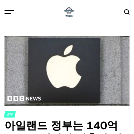
Skip
to
content
Wpick
경제
POSTED
아일랜드 정부는 140억
IN