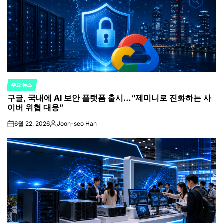
주요 뉴스
POSTED
구글, 국내에 AI 보안 플랫폼 출시…“제미니로 진화하는 사
IN
이버 위협 대응”
6월 22, 2026
Joon-seo Han
on
Posted
by