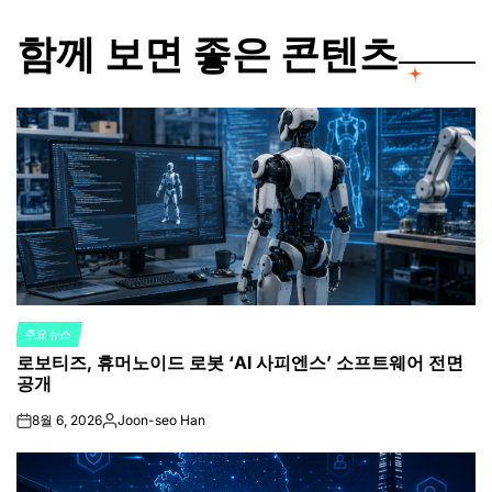
함께 보면 좋은 콘텐츠
주요 뉴스
POSTED
로보티즈, 휴머노이드 로봇 ‘AI 사피엔스’ 소프트웨어 전면
IN
공개
8월 6, 2026
Joon-seo Han
on
Posted
by