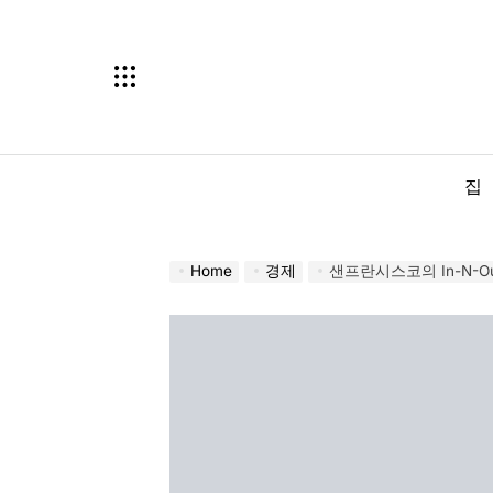
Skip
to
content
집
Home
경제
샌프란시스코의 In-N-