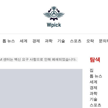
Wpick
톱 뉴스
세계
경제
과학
기술
스포츠
오락
문의
탐색
Out 센터는 백신 요구 사항으로 인해 폐쇄되었습니다.
집
톱 뉴스
세계
경제
과학
기술
스포츠