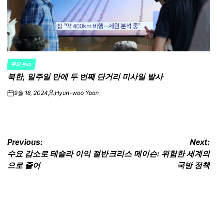
주요 뉴스
POSTED
북한, 일주일 만에 두 번째 단거리 미사일 발사
IN
9월 18, 2024
Hyun-woo Yoon
on
Posted
by
글
Previous:
Next:
수요 감소로 테슬라 이익 절반
크리스 메이슨: 위험한 세계의
탐
으로 줄어
국방 정책
색