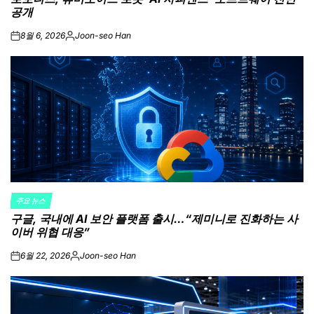
공개
8월 6, 2026
Joon-seo Han
on
Posted
by
주요 뉴스
POSTED
구글, 국내에 AI 보안 플랫폼 출시…“제미니로 진화하는 사
IN
이버 위협 대응”
6월 22, 2026
Joon-seo Han
on
Posted
by