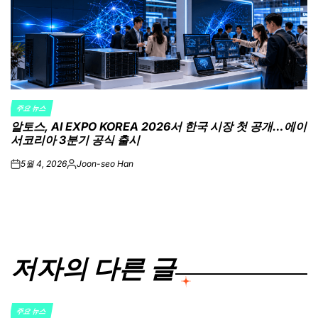
주요 뉴스
POSTED
알토스, AI EXPO KOREA 2026서 한국 시장 첫 공개…에이
IN
서코리아 3분기 공식 출시
5월 4, 2026
Joon-seo Han
on
Posted
by
저자의 다른 글
주요 뉴스
POSTED