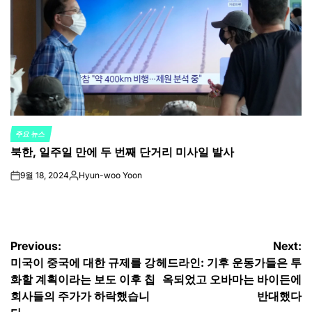
주요 뉴스
POSTED
북한, 일주일 만에 두 번째 단거리 미사일 발사
IN
9월 18, 2024
Hyun-woo Yoon
on
Posted
by
글
Previous:
Next:
미국이 중국에 대한 규제를 강
헤드라인: 기후 운동가들은 투
탐
화할 계획이라는 보도 이후 칩
옥되었고 오바마는 바이든에
색
회사들의 주가가 하락했습니
반대했다