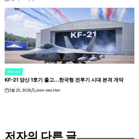
on
Posted
by
주요 뉴스
POSTED
KF-21 양산 1호기 출고…한국형 전투기 시대 본격 개막
IN
3월 25, 2026
Joon-seo Han
on
Posted
by
저자의 다른 글