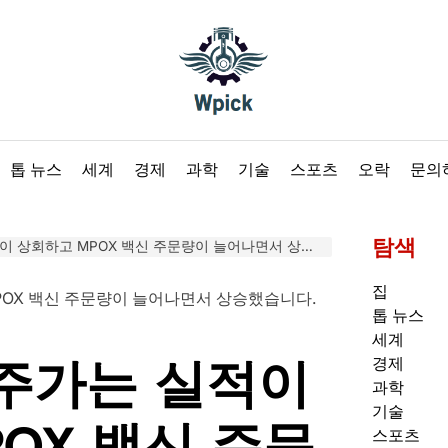
Wpick
톱 뉴스
세계
경제
과학
기술
스포츠
오락
문의
탐색
상회하고 MPOX 백신 주문량이 늘어나면서 상승했습니다.
집
톱 뉴스
세계
주가는 실적이
경제
과학
기술
OX 백신 주문
스포츠