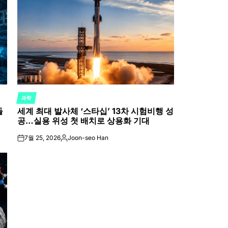
과학
POSTED
들
세계 최대 발사체 ‘스타십’ 13차 시험비행 성
IN
공…실용 위성 첫 배치로 상용화 기대
7월 25, 2026
Joon-seo Han
on
Posted
by