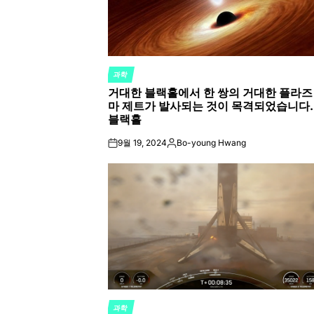
과학
POSTED
거대한 블랙홀에서 한 쌍의 거대한 플라즈
IN
마 제트가 발사되는 것이 목격되었습니다.
블랙홀
9월 19, 2024
Bo-young Hwang
on
Posted
by
과학
POSTED