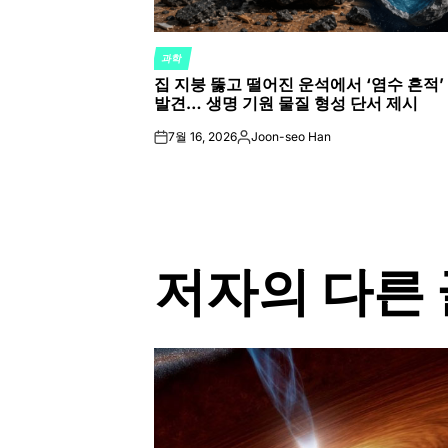
과학
POSTED
집 지붕 뚫고 떨어진 운석에서 ‘염수 흔적’
IN
발견… 생명 기원 물질 형성 단서 제시
7월 16, 2026
Joon-seo Han
on
Posted
by
저자의 다른 