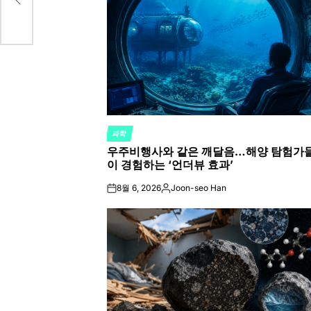
과학
POSTED
우주비행사와 같은 깨달음…해양 탐험가
IN
이 경험하는 ‘언더뷰 효과’
8월 6, 2026
Joon-seo Han
on
Posted
by