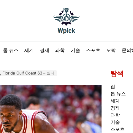
Wpick
톱 뉴스
세계
경제
과학
기술
스포츠
오락
문의
탐색
 Florida Gulf Coast 63 – 실내
집
톱 뉴스
세계
경제
과학
기술
스포츠