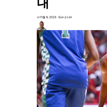
내
on
11월 8, 2023
Eun-ji Lim