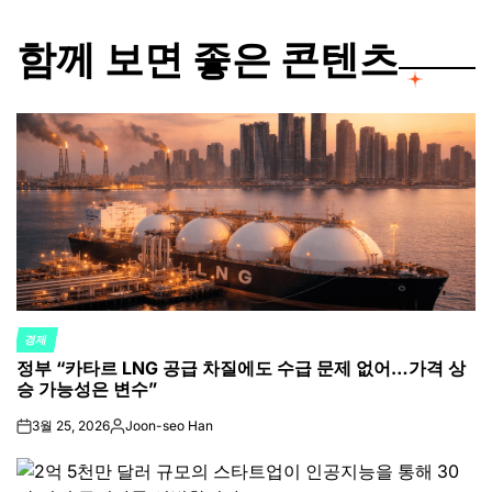
함께 보면 좋은 콘텐츠
경제
POSTED
정부 “카타르 LNG 공급 차질에도 수급 문제 없어…가격 상
IN
승 가능성은 변수”
3월 25, 2026
Joon-seo Han
on
Posted
by