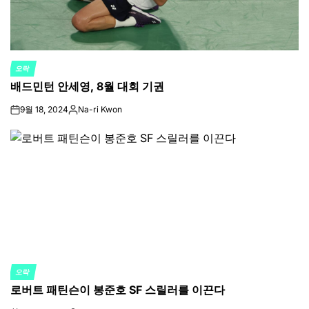
오락
POSTED
배드민턴 안세영, 8월 대회 기권
IN
9월 18, 2024
Na-ri Kwon
on
Posted
by
오락
POSTED
로버트 패틴슨이 봉준호 SF 스릴러를 이끈다
IN