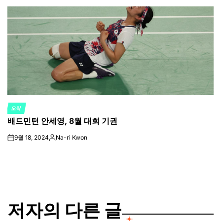
by
오락
POSTED
배드민턴 안세영, 8월 대회 기권
IN
9월 18, 2024
Na-ri Kwon
on
Posted
by
저자의 다른 글