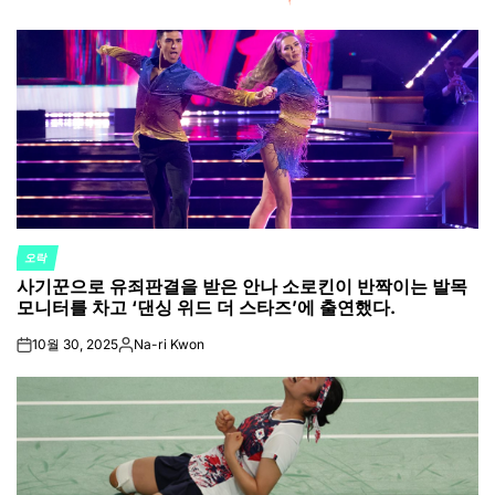
오락
POSTED
사기꾼으로 유죄판결을 받은 안나 소로킨이 반짝이는 발목
IN
모니터를 차고 ‘댄싱 위드 더 스타즈’에 출연했다.
10월 30, 2025
Na-ri Kwon
on
Posted
by