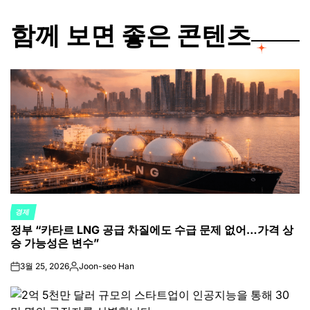
함께 보면 좋은 콘텐츠
경제
POSTED
정부 “카타르 LNG 공급 차질에도 수급 문제 없어…가격 상
IN
승 가능성은 변수”
3월 25, 2026
Joon-seo Han
on
Posted
by