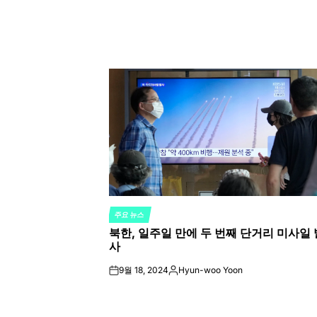
주요 뉴스
POSTED
북한, 일주일 만에 두 번째 단거리 미사일 
IN
사
9월 18, 2024
Hyun-woo Yoon
on
Posted
by