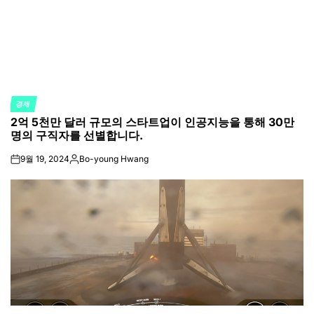
경제
POSTED
2억 5천만 달러 규모의 스타트업이 인공지능을 통해 30만
IN
명의 구직자를 선별합니다.
9월 19, 2024
Bo-young Hwang
on
Posted
by